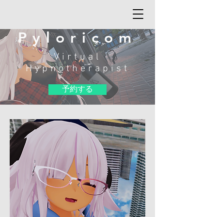
Pyloricom
Virtual
Hypnotherapist
予約する