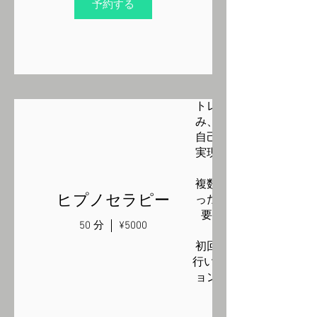
予約する
職場や家族など対人関
トレスや不安などの心
み、ダイエットや禁煙
自己改善、習慣の改善
実現等、様々な状態や
改善が期待できます
複数のセッションが必
ヒプノセラピー
ったり、ある程度継続
要がある場合もありま
50 分
¥5000
初回は状態や症状の面
行いますので、2枠分の
ョンを繋げて予約する
オススメしています