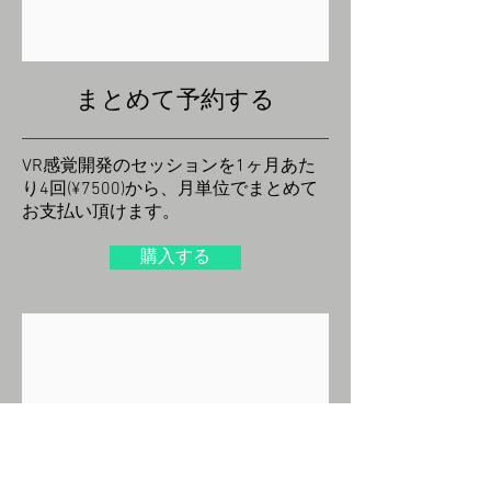
まとめて予約する
VR感覚開発のセッションを1ヶ月あた
り4回(¥7500)から、月単位でまとめて
お支払い頂けます。
購入する
VR感覚開発(サブスク
用)