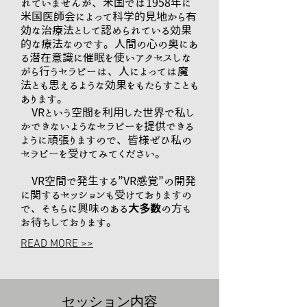
れていませんが、米国では1958年に
米国医師会によって科学的見地から有
効な治療法として認められている効果
的な療法なのです。人間の心の奥にあ
る潜在意識に催眠を使いアクセスしな
がら行うセラピーは、人によっては魔
法とも思えるような効果をもたらすことも
あります。
VRという空間を利用した世界で私し
かできないようなセラピーを提供できる
ように頑張りますので、皆様ぜひ私の
セラピーを受けてみてください。
​ VR空間で発生する”VR感覚”の開発
に関するセッションも受けておりますの
で、そちらに興味のある
大多数
の方も
お待ちしております。
READ MORE >>
​セッション内容